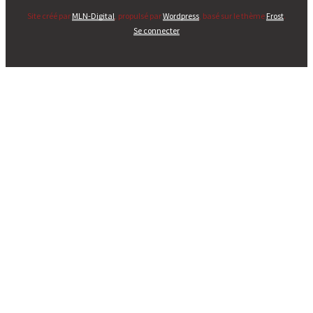
Site créé par
MLN-Digital
, propulsé par
Wordpress
, basé sur le thème
Frost
.
Se connecter