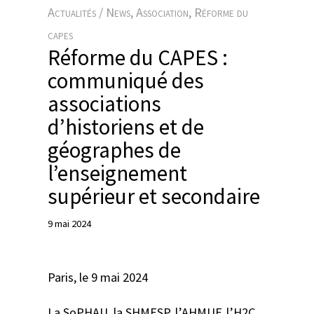
e
Actualités / News
, 
Association
, 
Réforme du
r
capes
Réforme du CAPES :
communiqué des
associations
d’historiens et de
géographes de
l’enseignement
supérieur et secondaire
9 mai 2024
Paris, le 9 mai 2024
La SoPHAU, la SHMESP, l’AHMUF, l’H2C,