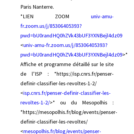
Paris Nanterre.
*LIEN ZOOM
univ-amu-
fr.zoom.us/j/85306405393?
pwd=bU0randHQ0hZVk43bUF3YXNBejl4dz09
<
univ-amu-fr.zoom.us/j/85306405393?
pwd=bU0randHQ0hZVk43bUF3YXNBejl4dz09
>*
Affiche et programme détaillé sur le site
de l’ISP : *https://isp.cnrs.fr/penser-
definir-classifier-les-revoltes-1-2/
<
isp.cnrs.fr/penser-definir-classifier-les-
revoltes-1-2/
>* ou du Mesopolhis :
*https://mesopolhis.fr/blog/events/penser-
definir-classifier-les-revoltes/
<
mesopolhis.fr/blog/events/penser-