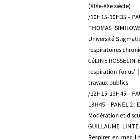
(XIXe-XXe siècle)
/10H15-10H35 – PA
THOMAS SIMILOWSKI
Université Stigmati
respiratoires chroni
CéLINE ROSSELIN-BAR
respiration for us’ 
travaux publics
/12H15-13H45 – P
13H45 – PANEL 2 : 
Modération et disc
GUILLAUME LINTE |
Respirer en mer. Hy