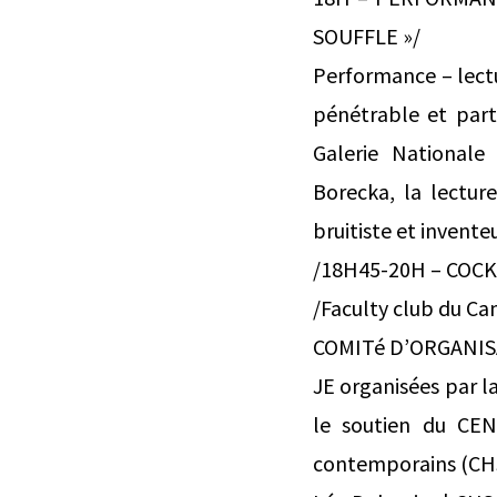
SOUFFLE »/
Performance – lectur
pénétrable et part
Galerie Nationale
Borecka, la lectu
bruitiste et invent
/18H45-20H – COCK
/Faculty club du C
COMITé D’ORGANI
JE organisées par
le soutien du CE
contemporains (CH