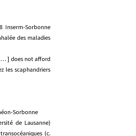
58 Inserm-Sorbonne
inhalée des maladies
 … ] does not afford
hez les scaphandriers
théon-Sorbonne
rsité de Lausanne)
 transocéaniques (c.