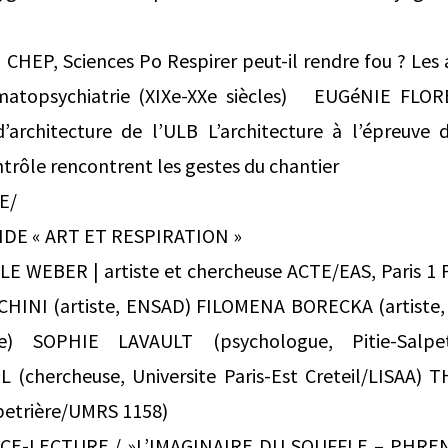
HEP, Sciences Po Respirer peut-il rendre fou ? Les ai
imatopsychiatrie (XIXe-XXe siècles) EUGéNIE FLOR
d’architecture de l’ULB L’architecture à l’épreuve d
trôle rencontrent les gestes du chantier
E/
DE « ART ET RESPIRATION »
LE WEBER | artiste et chercheuse ACTE/EAS, Paris 
INI (artiste, ENSAD) FILOMENA BORECKA (artiste, 
e) SOPHIE LAVAULT (psychologue, Pitie-Salpe
(chercheuse, Universite Paris-Est Creteil/LISAA)
lpetrière/UMRS 1158)
CE-LECTURE / »L’IMAGINAIRE DU SOUFFLE – PHRE