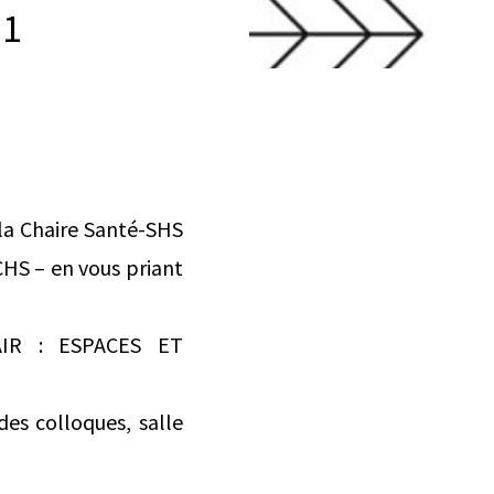
 1
 la Chaire Santé-SHS
CHS – en vous priant
AIR : ESPACES ET
es colloques, salle