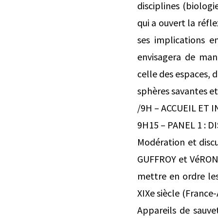
disciplines (biologi
qui a ouvert la réfl
ses implications e
envisagera de maniè
celle des espaces, d
sphères savantes et 
/9H – ACCUEIL ET 
9H15 – PANEL 1 : D
Modération et dis
GUFFROY et VéRONIQ
mettre en ordre les
XIXe siècle (Franc
Appareils de sauvet