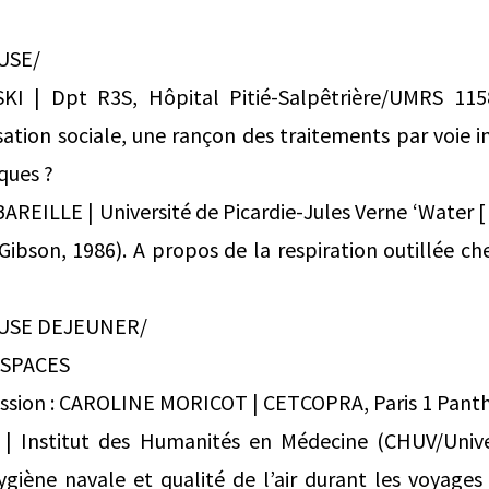
USE/
 | Dpt R3S, Hôpital Pitié-Salpêtrière/UMRS 11
sation sociale, une rançon des traitements par voie 
ques ?
EILLE | Université de Picardie-Jules Verne ‘Water [
(Gibson, 1986). A propos de la respiration outillée c
AUSE DEJEUNER/
ESPACES
ussion : CAROLINE MORICOT | CETCOPRA, Paris 1 Pan
 Institut des Humanités en Médecine (CHUV/Unive
giène navale et qualité de l’air durant les voyages