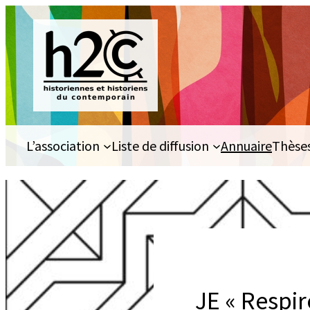
Aller
au
contenu
L’association
Liste de diffusion
Annuaire
Thèse
JE « Respir