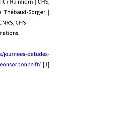
ith Rainhorn | CHS,
e Thébaud-Sorger |
 CNRS, CHS
mations.
s/journees-detudes-
eonsorbonne.fr/
[1]