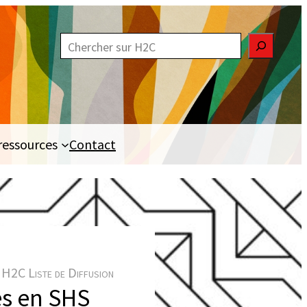
R
e
c
h
e
ressources
Contact
r
c
h
e
r
H2C Liste de Diffusion
es en SHS