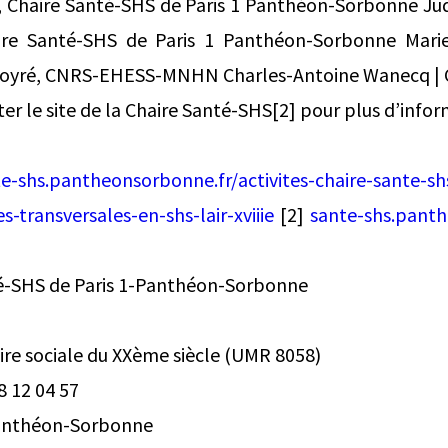
, Chaire Santé-SHS de Paris 1 Panthéon-Sorbonne Jud
haire Santé-SHS de Paris 1 Panthéon-Sorbonne Mari
Koyré, CNRS-EHESS-MNHN Charles-Antoine Wanecq |
er le site de la Chaire Santé-SHS[2] pour plus d’infor
e-shs.pantheonsorbonne.fr/activites-chaire-sante-sh
s-transversales-en-shs-lair-xviiie
[2]
sante-shs.panth
té-SHS de Paris 1-Panthéon-Sorbonne
oire sociale du XXème siècle (UMR 8058)
8 12 04 57
 Panthéon-Sorbonne