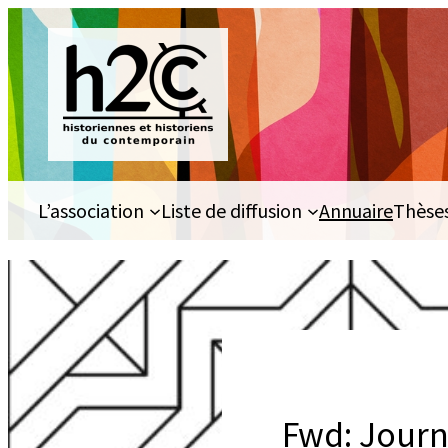
Aller
au
contenu
L’association
Liste de diffusion
Annuaire
Thèse
Fwd: Journé