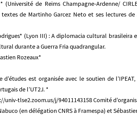
* (Université de Reims Champagne-Ardenne/ CIRLE
s textes de Martinho Garcez Neto et ses lectures de 
rigues* (Lyon III) : A diplomacia cultural brasileira
tural durante a Guerra Fria quadrangular.
bastien Rozeaux*
e d’études est organisée avec le soutien de l’IPEAT
tugais de l’UT2J. *
://univ-tlse2.zoom.us/j/94011143158 Comité d’organi
abuco (en délégation CNRS à Framespa) et Sébastie