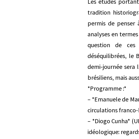
Les études portant 
tradition historio
permis de penser à 
analyses en termes d
question de ces 
déséquilibrées, le
demi-journée sera l’
brésiliens, mais aus
*Programme :*
– *Emanuele de Mau
circulations franco-
– *Diogo Cunha* (UF
idéologique: regards