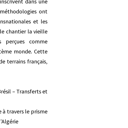
’inscrivent dans une
t méthodologies ont
ansnationales et les
e chantier la vieille
mps perçues comme
ystème monde. Cette
de terrains français,
sil – Transferts et
 à travers le prisme
’Algérie