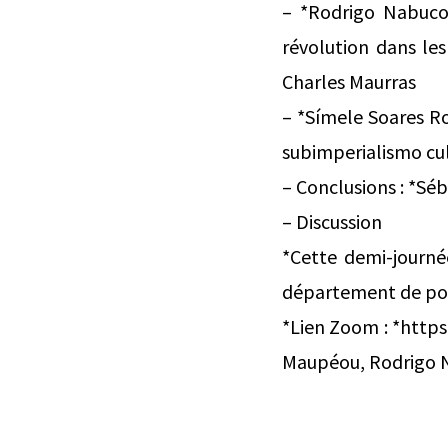
– *Rodrigo Nabuco
révolution dans le
Charles Maurras
– *Símele Soares Rod
subimperialismo cul
– Conclusions : *Sé
– Discussion
*Cette demi-journé
département de por
*Lien Zoom : *https
Maupéou, Rodrigo N