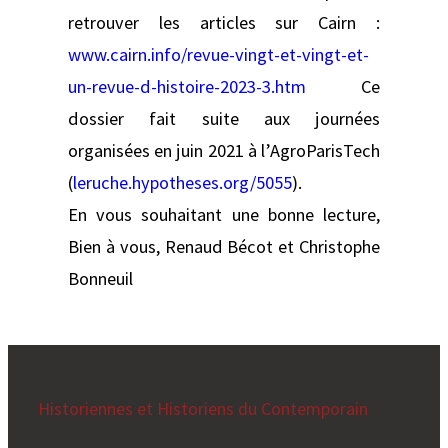
retrouver les articles sur Cairn :
www.cairn.info/revue-vingt-et-vingt-et-
un-revue-d-histoire-2023-3.htm
Ce
dossier fait suite aux journées
organisées en juin 2021 à l’AgroParisTech
(
leruche.hypotheses.org/5055
).
En vous souhaitant une bonne lecture,
Bien à vous, Renaud Bécot et Christophe
Bonneuil
Historiennes et Historiens du Contemporain