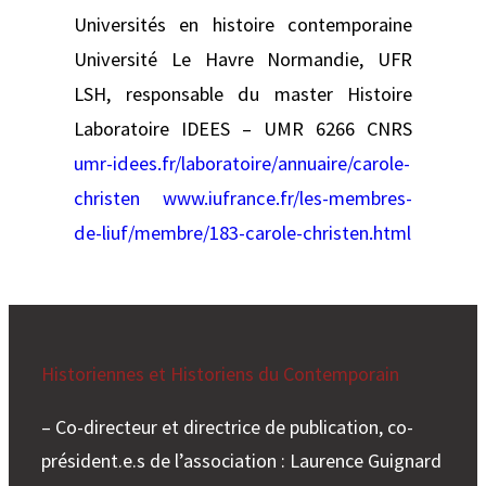
Universités en histoire contemporaine
Université Le Havre Normandie, UFR
LSH, responsable du master Histoire
Laboratoire IDEES – UMR 6266 CNRS
umr-idees.fr/laboratoire/annuaire/carole-
christen
www.iufrance.fr/les-membres-
de-liuf/membre/183-carole-christen.html
Historiennes et Historiens du Contemporain
– Co-directeur et directrice de publication, co-
président.e.s de l’association : Laurence Guignard