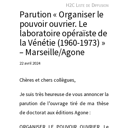
e
H2C Liste de Diffusion
r
Parution « Organiser le
pouvoir ouvrier. Le
laboratoire opéraïste de
la Vénétie (1960-1973) »
– Marseille/Agone
22 avril 2024
Chères et chers collègues,
Je suis très heureuse de vous annoncer la
parution de l’ouvrage tiré de ma thèse
de doctorat aux éditions Agone :
ORGANISER LE POUVOIR OUVRIER. Le