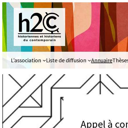
Aller
au
contenu
L’association
Liste de diffusion
Annuaire
Thèse
Appel à con