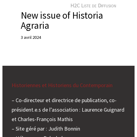
e
H2C Liste de Diffusion
r
New issue of Historia
Agraria
3 avril 2024
Historiennes et Historiens du Contemporain
– Co-directeur et directrice de publication, co-
président.e.s de l’association : Laurence Guignard
et Charles-François Mathis
– Site géré par : Judith Bonnin