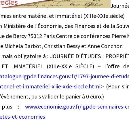
Journée
mies entre matériel et immatériel (XIIIe-XXIe siècle)
h Ministère de l’Économie, des Finances et de la Souve
ue de Bercy 75012 Paris Centre de conférences Pierre
que Michela Barbot, Christian Bessy et Anne Conchon
ite mais obligatoire à : JOURNÉE D’ÉTUDES : PROPR
T IMMATÉRIEL (XIIIe-XXIe SIÈCLE) – L’offre d
atalogue.igpde.finances.gouv.fr/1797-journee-d-etud
riel-et-immateriel-xiiie-xxie-siecle.html
> (Pour s’in
’évènement, puis valider le panier à 0 euro.)
r plus :
www.economie.gouv.fr/igpde-seminaires-co
etes-et-economies