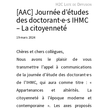
e
H2C Liste de Diffusion
r
[AAC] Journée d’études
des doctorant·e·s IHMC
– La citoyenneté
19 mars 2024
Chères et chers collègues,
Nous avons le plaisir de vous
transmettre l’appel à communications
de la journée d’étude des doctorant·e·s
de l’IHMC, qui aura comme titre : «
Appartenances et altérités. La
citoyenneté à l’époque moderne et
contemporaine ». Les axes proposés