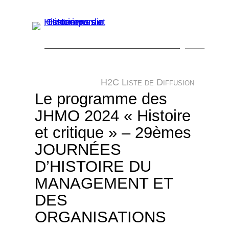
Aller
au
contenu
R
e
H2C Liste de Diffusion
c
Le programme des
h
JHMO 2024 « Histoire
e
et critique » – 29èmes
r
JOURNÉES
c
D’HISTOIRE DU
h
MANAGEMENT ET
e
DES
r
ORGANISATIONS