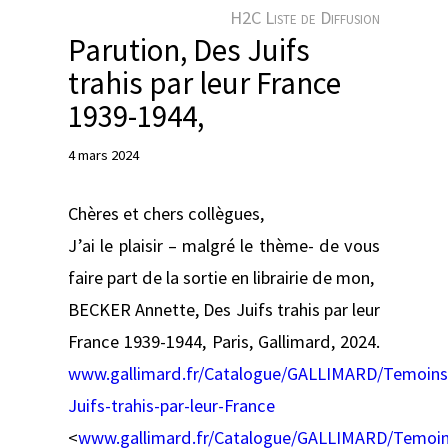
e
H2C Liste de Diffusion
r
Parution, Des Juifs
trahis par leur France
1939-1944,
4 mars 2024
Chères et chers collègues,
J’ai le plaisir – malgré le thème- de vous
faire part de la sortie en librairie de mon,
BECKER Annette, Des Juifs trahis par leur
France 1939-1944, Paris, Gallimard, 2024.
www.gallimard.fr/Catalogue/GALLIMARD/Temoins
Juifs-trahis-par-leur-France
<
www.gallimard.fr/Catalogue/GALLIMARD/Temoin