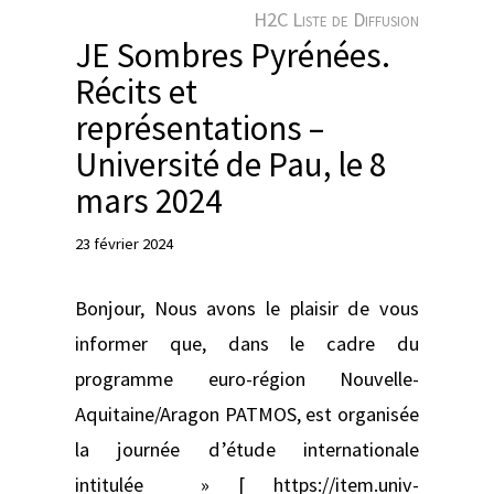
e
H2C Liste de Diffusion
r
JE Sombres Pyrénées.
Récits et
représentations –
Université de Pau, le 8
mars 2024
23 février 2024
Bonjour, Nous avons le plaisir de vous
informer que, dans le cadre du
programme euro-région Nouvelle-
Aquitaine/Aragon PATMOS, est organisée
la journée d’étude internationale
intitulée » [ https://item.univ-