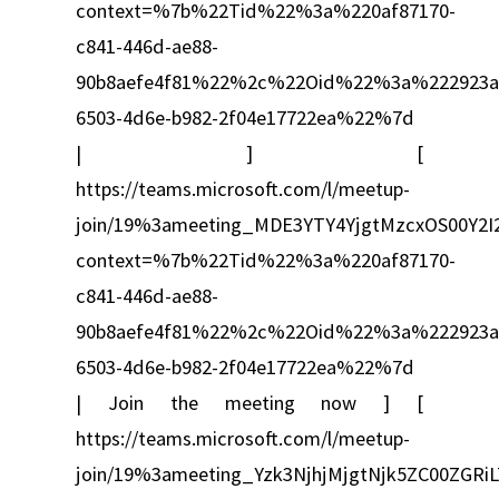
context=%7b%22Tid%22%3a%220af87170-
c841-446d-ae88-
90b8aefe4f81%22%2c%22Oid%22%3a%222923a
6503-4d6e-b982-2f04e17722ea%22%7d
| ] [
https://teams.microsoft.com/l/meetup-
join/19%3ameeting_MDE3YTY4YjgtMzcxOS00Y2I
context=%7b%22Tid%22%3a%220af87170-
c841-446d-ae88-
90b8aefe4f81%22%2c%22Oid%22%3a%222923a
6503-4d6e-b982-2f04e17722ea%22%7d
| Join the meeting now ] [
https://teams.microsoft.com/l/meetup-
join/19%3ameeting_Yzk3NjhjMjgtNjk5ZC00ZG