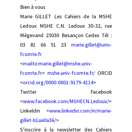
Bien à vous
Marie GILLET Les Cahiers de la MSHE
Ledoux MSHE C.N. Ledoux 30-32, rue
Mégevand 25030 Besançon Cedex Tél :
03 81 66 51 23
marie.gillet@univ-
fcomte.fr
<
mailto:
marie.gillet@mshe.univ-
fcomte.fr
>
mshe.univ-fcomte.fr/
ORCID
<
orcid.org/0000-0001-9179-4114
>
Twitter
Facebook
<
www.facebook.com/MSHECN.Ledoux/
>
Linkeldin <
www.linkedin.com/in/marie-
gillet-b1aa0a36/
>
S’inscrire à la newsletter des Cahiers