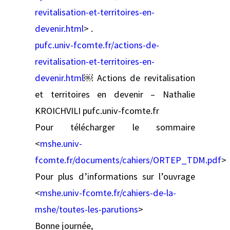
revitalisation-et-territoires-en-
devenir.html
> .
pufc.univ-fcomte.fr/actions-de-
revitalisation-et-territoires-en-
devenir.html
￼ Actions de revitalisation
et territoires en devenir – Nathalie
KROICHVILI pufc.univ-fcomte.fr
Pour télécharger le sommaire
<
mshe.univ-
fcomte.fr/documents/cahiers/ORTEP_TDM.pdf
>
Pour plus d’informations sur l’ouvrage
<
mshe.univ-fcomte.fr/cahiers-de-la-
mshe/toutes-les-parutions
>
Bonne journée,