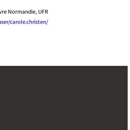
avre Normandie, UFR
user/carole.christen/