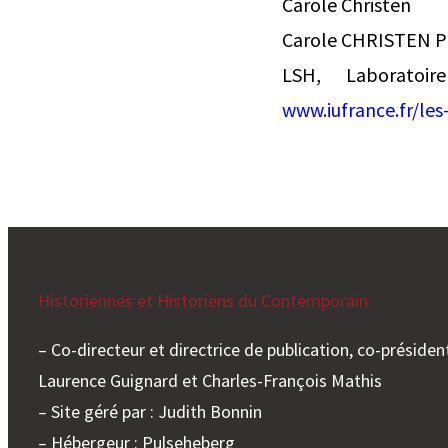
Carole Christen
Carole CHRISTEN Pr
LSH, Laborat
www.iufrance.fr/le
Historiennes et Historiens du Contemporain
– Co-directeur et directrice de publication, co-président
Laurence Guignard et Charles-François Mathis
– Site géré par : Judith Bonnin
– Hébergeur : Pulseheberg