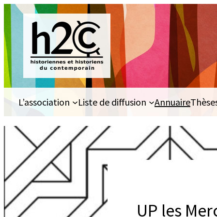
Aller
au
contenu
L’association
Liste de diffusion
Annuaire
Thèse
UP les Merc