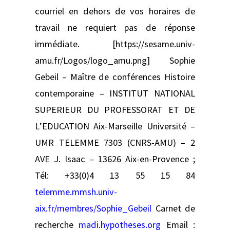
courriel en dehors de vos horaires de
travail ne requiert pas de réponse
immédiate. [https://sesame.univ-
amu.fr/Logos/logo_amu.png] Sophie
Gebeil – Maître de conférences Histoire
contemporaine – INSTITUT NATIONAL
SUPERIEUR DU PROFESSORAT ET DE
L’EDUCATION Aix-Marseille Université –
UMR TELEMME 7303 (CNRS-AMU) – 2
AVE J. Isaac – 13626 Aix-en-Provence ;
Tél: +33(0)4 13 55 15 84
telemme.mmsh.univ-
aix.fr/membres/Sophie_Gebeil
Carnet de
recherche
madi.hypotheses.org
Email :