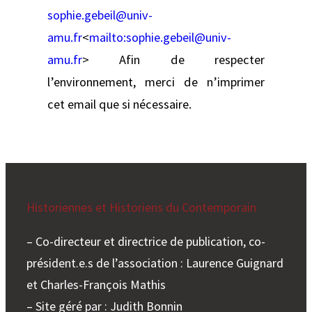
sophie.gebeil@univ-
amu.fr
<
mailto:
sophie.gebeil@univ-
amu.fr
> Afin de respecter
l’environnement, merci de n’imprimer
cet email que si nécessaire.
Historiennes et Historiens du Contemporain
– Co-directeur et directrice de publication, co-
président.e.s de l’association : Laurence Guignard
et Charles-François Mathis
– Site géré par : Judith Bonnin