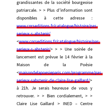
grandissantes de la société bourgeoise
patriarcale. > > Plus d’information sont
disponibles à cette adresse :
www.cnrseditions.fr/catalogue/histoire/pas-
serieux-s-abstenir/
<
www.cnrseditions.fr/catalogue/histoire/pas-
serieux-s-abstenir/
> > > Une soirée de
lancement est prévue le 14 février à la
Maison de la Poésie
<
maisondelapoesieparis.com/programme/pas-
serieux-sabstenir-de-claire-lise-gaillard/
>
à 21h. Je serais heureuse de vous y
retrouver. > > Bien cordialement, > >
Claire Lise Gaillard > INED – Centre