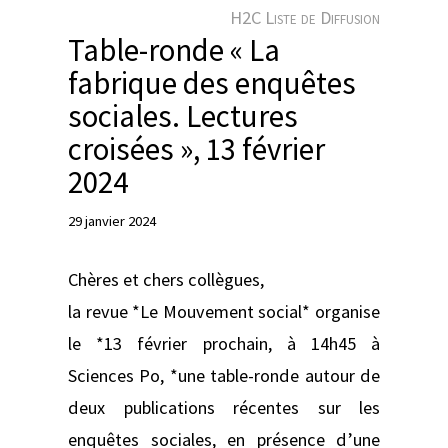
e
H2C Liste de Diffusion
r
Table-ronde « La
fabrique des enquêtes
sociales. Lectures
croisées », 13 février
2024
29 janvier 2024
Chères et chers collègues,
la revue *Le Mouvement social* organise
le *13 février prochain, à 14h45 à
Sciences Po, *une table-ronde autour de
deux publications récentes sur les
enquêtes sociales, en présence d’une