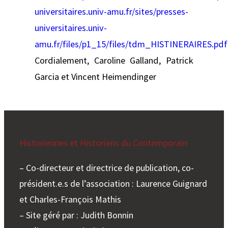
universitaires.univ-amu.fr/sites/presses-
universitaires.univ-
amu.fr/files/p1_15/files/tdm_HISTINERAIRES.pdf
Cordialement, Caroline Galland, Patrick
Garcia et Vincent Heimendinger
Historiennes et Historiens du Contemporain
– Co-directeur et directrice de publication, co-
président.e.s de l’association : Laurence Guignard
et Charles-François Mathis
– Site géré par : Judith Bonnin