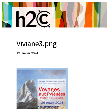
Aller
au
contenu
Viviane3.png
R
19 janvier 2024
e
c
h
e
r
c
h