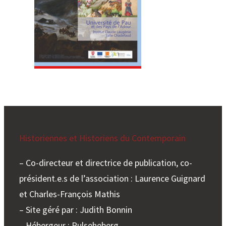
e
r
Historiennes et Historiens du Contemporain
– Co-directeur et directrice de publication, co-
président.e.s de l’association : Laurence Guignard
et Charles-François Mathis
– Site géré par : Judith Bonnin
– Hébergeur : Pulseheberg