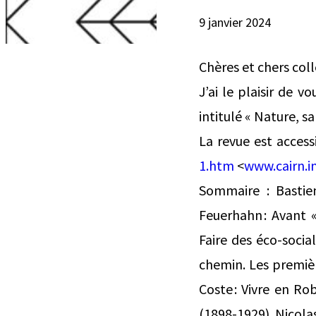
9 janvier 2024
Chères et chers col
J’ai le plaisir de 
intitulé « Nature, s
La revue est access
1.htm
<
www.cairn.i
Sommaire : Bastien
Feuerhahn : Avant «
Faire des éco-social
chemin. Les premiè
Coste : Vivre en R
(1898-1929) Nicolas