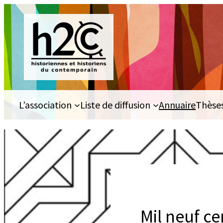
Aller
au
contenu
L’association
Liste de diffusion
Annuaire
Thèse
Mil neuf ce