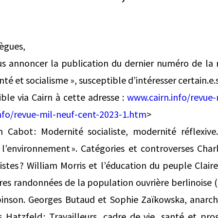
lègues,
vous annoncer la publication du dernier numéro de la 
anté et socialisme », susceptible d’intéresser certain.e.
ible via Cairn à cette adresse :
www.cairn.info/revue-
nfo/revue-mil-neuf-cent-2023-1.htm
>
 Cabot : Modernité socialiste, modernité réflexive
 l’environnement ». Catégories et controverses Charl
istes ? William Morris et l’éducation du peuple Clair
res randonnées de la population ouvrière berlinoise
obinson. Georges Butaud et Sophie Zaïkowska, anarchi
 Hatzfeld : Travailleurs, cadre de vie, santé et pr