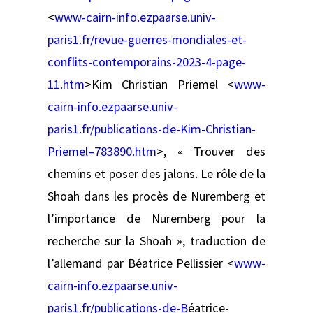
<
www-cairn-info.ezpaarse.univ-
paris1.fr/revue-guerres-mondiales-et-
conflits-contemporains-2023-4-page-
11.htm
>Kim Christian Priemel <
www-
cairn-info.ezpaarse.univ-
paris1.fr/publications-de-Kim-Christian-
Priemel–783890.htm
>, « Trouver des
chemins et poser des jalons. Le rôle de la
Shoah dans les procès de Nuremberg et
l’importance de Nuremberg pour la
recherche sur la Shoah », traduction de
l’allemand par Béatrice Pellissier <
www-
cairn-info.ezpaarse.univ-
paris1.fr/publications-de-B
éatrice-