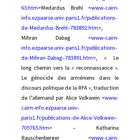
63.htm
>Medardus Brehl <
www-cairn-
info.ezpaarse.univ-paris1.fr/publications-
de-Medardus-Brehl–783892.htm
>,
Mihran Dabag <
www-cairn-
info.ezpaarse.univ-paris1.fr/publications-
de-Mihran-Dabag–783891.htm
>, « Le
long chemin vers la « reconnaissance ».
Le génocide des arméniens dans le
discours politique de la RFA », traduction
de l’allemand par Alice Volkwein <
www-
cairn-info.ezpaarse.univ-
paris1.fr/publications-de-Alice-Volkwein–
705765.htm
> – Katharina
Rauschenberger <
www-cairn-