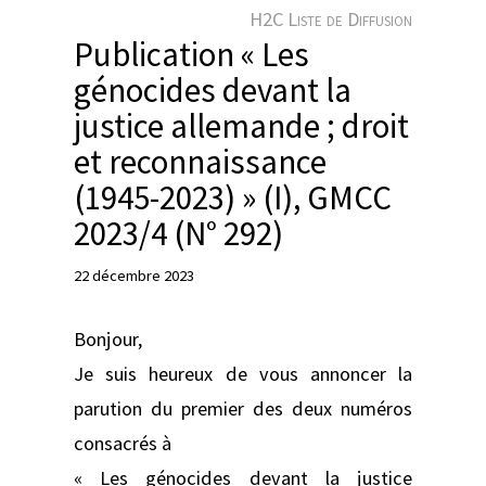
e
H2C Liste de Diffusion
r
Publication « Les
génocides devant la
justice allemande ; droit
et reconnaissance
(1945-2023) » (I), GMCC
2023/4 (N° 292)
22 décembre 2023
Bonjour,
Je suis heureux de vous annoncer la
parution du premier des deux numéros
consacrés à
« Les génocides devant la justice