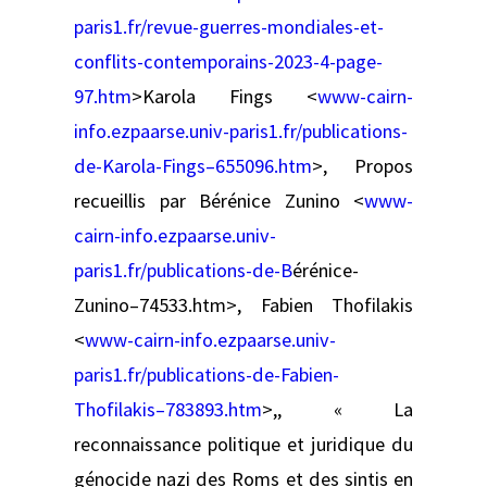
paris1.fr/revue-guerres-mondiales-et-
conflits-contemporains-2023-4-page-
97.htm
>Karola Fings <
www-cairn-
info.ezpaarse.univ-paris1.fr/publications-
de-Karola-Fings–655096.htm
>, Propos
recueillis par Bérénice Zunino <
www-
cairn-info.ezpaarse.univ-
paris1.fr/publications-de-B
érénice-
Zunino–74533.htm>, Fabien Thofilakis
<
www-cairn-info.ezpaarse.univ-
paris1.fr/publications-de-Fabien-
Thofilakis–783893.htm
>,, « La
reconnaissance politique et juridique du
génocide nazi des Roms et des sintis en