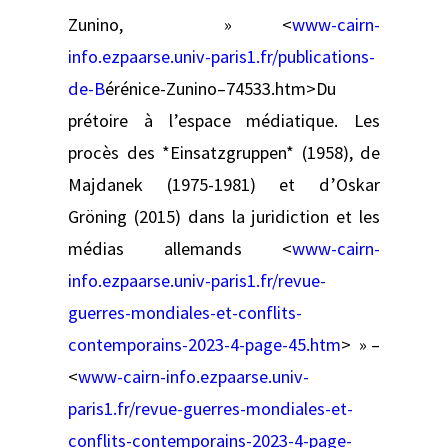
Zunino, » <
www-cairn-
info.ezpaarse.univ-paris1.fr/publications-
de-B
érénice-Zunino–74533.htm>Du
prétoire à l’espace médiatique. Les
procès des *Einsatzgruppen* (1958), de
Majdanek (1975-1981) et d’Oskar
Gröning (2015) dans la juridiction et les
médias allemands <
www-cairn-
info.ezpaarse.univ-paris1.fr/revue-
guerres-mondiales-et-conflits-
contemporains-2023-4-page-45.htm
> » –
<
www-cairn-info.ezpaarse.univ-
paris1.fr/revue-guerres-mondiales-et-
conflits-contemporains-2023-4-page-