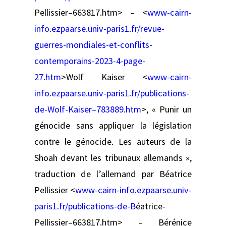
Pellissier–663817.htm> – <
www-cairn-
info.ezpaarse.univ-paris1.fr/revue-
guerres-mondiales-et-conflits-
contemporains-2023-4-page-
27.htm
>Wolf Kaiser <
www-cairn-
info.ezpaarse.univ-paris1.fr/publications-
de-Wolf-Kaiser–783889.htm
>, « Punir un
génocide sans appliquer la législation
contre le génocide. Les auteurs de la
Shoah devant les tribunaux allemands »,
traduction de l’allemand par Béatrice
Pellissier <
www-cairn-info.ezpaarse.univ-
paris1.fr/publications-de-B
éatrice-
Pellissier–663817.htm> – Bérénice