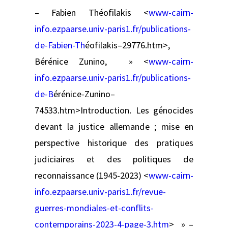
– Fabien Théofilakis <
www-cairn-
info.ezpaarse.univ-paris1.fr/publications-
de-Fabien-Th
éofilakis–29776.htm>,
Bérénice Zunino, » <
www-cairn-
info.ezpaarse.univ-paris1.fr/publications-
de-B
érénice-Zunino–
74533.htm>Introduction. Les génocides
devant la justice allemande ; mise en
perspective historique des pratiques
judiciaires et des politiques de
reconnaissance (1945-2023) <
www-cairn-
info.ezpaarse.univ-paris1.fr/revue-
guerres-mondiales-et-conflits-
contemporains-2023-4-page-3.htm
> » –