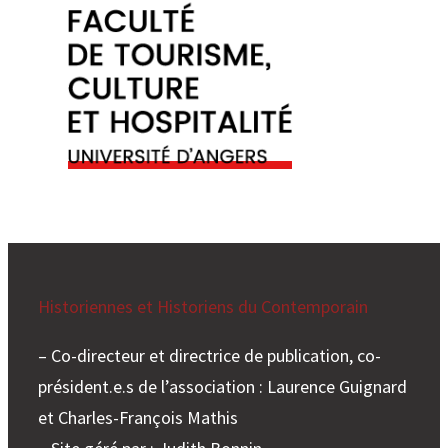
e
r
Historiennes et Historiens du Contemporain
– Co-directeur et directrice de publication, co-
président.e.s de l’association : Laurence Guignard
et Charles-François Mathis