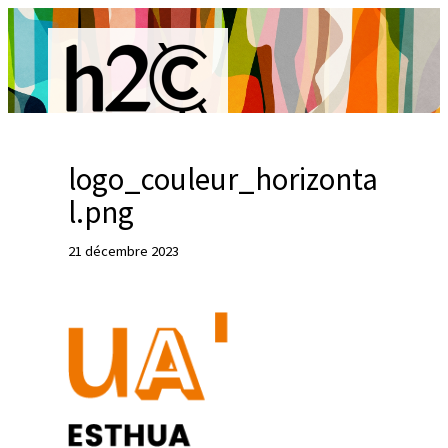
Aller
au
contenu
logo_couleur_horizonta
R
l.png
e
21 décembre 2023
c
h
e
r
c
h