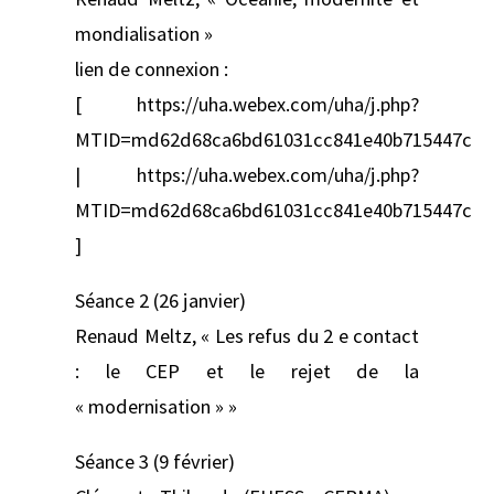
mondialisation »
lien de connexion :
[ https://uha.webex.com/uha/j.php?
MTID=md62d68ca6bd61031cc841e40b715447c
| https://uha.webex.com/uha/j.php?
MTID=md62d68ca6bd61031cc841e40b715447c
]
Séance 2 (26 janvier)
Renaud Meltz, « Les refus du 2 e contact
: le CEP et le rejet de la
« modernisation » »
Séance 3 (9 février)