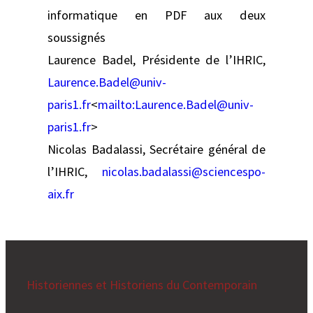
informatique en PDF aux deux
soussignés
Laurence Badel, Présidente de l’IHRIC,
Laurence.Badel@univ-
paris1.fr
<
mailto:
Laurence.Badel@univ-
paris1.fr
>
Nicolas Badalassi, Secrétaire général de
l’IHRIC,
nicolas.badalassi@sciencespo-
aix.fr
Historiennes et Historiens du Contemporain