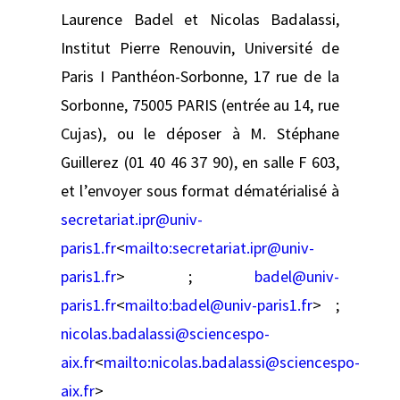
Laurence Badel et Nicolas Badalassi,
Institut Pierre Renouvin, Université de
Paris I Panthéon-Sorbonne, 17 rue de la
Sorbonne, 75005 PARIS (entrée au 14, rue
Cujas), ou le déposer à M. Stéphane
Guillerez (01 40 46 37 90), en salle F 603,
et l’envoyer sous format dématérialisé à
secretariat.ipr@univ-
paris1.fr
<
mailto:
secretariat.ipr@univ-
paris1.fr
> ;
badel@univ-
paris1.fr
<
mailto:
badel@univ-paris1.fr
> ;
nicolas.badalassi@sciencespo-
aix.fr
<
mailto:
nicolas.badalassi@sciencespo-
aix.fr
>