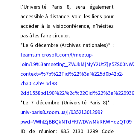
l’Université Paris 8, sera également
accessible à distance. Voici les liens pour
accéder à la visioconférence, n’hésitez
pas à les faire circuler.
*Le 6 décembre (Archives nationales)* :
teams.microsoft.com/l/meetup-
join/19%3ameeting_ZWJkMjMyY2UtZjg5ZS00N
context=%7b%22Tid%22%3a%225d0b42b2-
7ba0-42b9-bd88-
2dd1558bd190%22%2c%22Oid%22%3a%22993
*Le 7 décembre (Université Paris 8)* :
univ-paris8.zoom.us/j/93521301299?
pwd=VWhlZjBBQkNTdFFJWDVwMkRKWHozQT09
ID de réunion: 935 2130 1299 Code