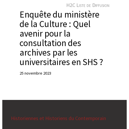
e
H2C Liste de Diffusion
r
Enquête du ministère
de la Culture : Quel
avenir pour la
consultation des
archives par les
universitaires en SHS ?
25 novembre 2023
Historiennes et Historiens du Contemporain