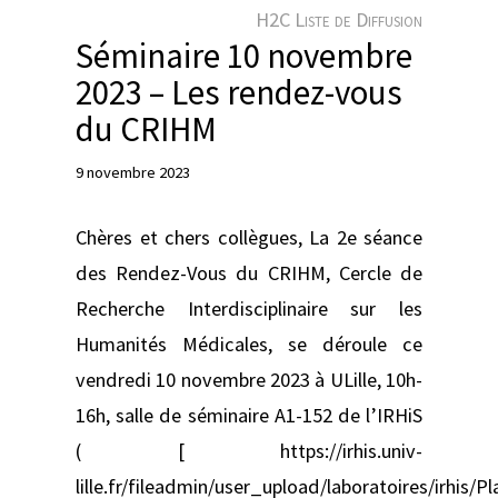
e
H2C Liste de Diffusion
r
Séminaire 10 novembre
2023 – Les rendez-vous
du CRIHM
9 novembre 2023
Chères et chers collègues, La 2e séance
des Rendez-Vous du CRIHM, Cercle de
Recherche Interdisciplinaire sur les
Humanités Médicales, se déroule ce
vendredi 10 novembre 2023 à ULille, 10h-
16h, salle de séminaire A1-152 de l’IRHiS
( [ https://irhis.univ-
lille.fr/fileadmin/user_upload/laboratoires/irhis/