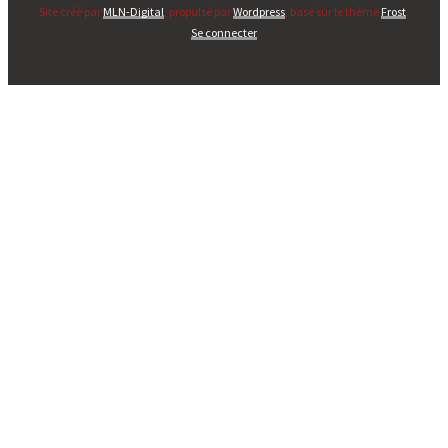
Site créé par
MLN-Digital
, propulsé par
Wordpress
, basé sur le thème
Frost
.
Se connecter