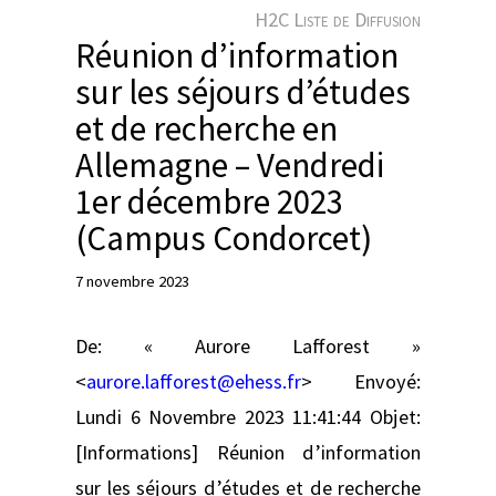
e
H2C Liste de Diffusion
r
Réunion d’information
sur les séjours d’études
et de recherche en
Allemagne – Vendredi
1er décembre 2023
(Campus Condorcet)
7 novembre 2023
De: « Aurore Lafforest »
<
aurore.lafforest@ehess.fr
> Envoyé:
Lundi 6 Novembre 2023 11:41:44 Objet:
[Informations] Réunion d’information
sur les séjours d’études et de recherche