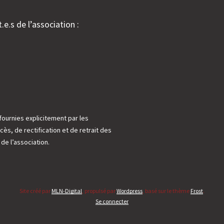
.e.s de l’association :
fournies explicitement par les
cès, de rectification et de retrait des
e l’association.
Site créé par
MLN-Digital
, propulsé par
Wordpress
, basé sur le thème
Frost
.
Se connecter