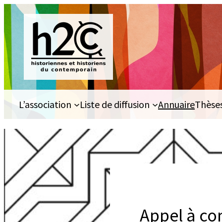
Aller
au
contenu
L’association
Liste de diffusion
Annuaire
Thèse
Appel à co