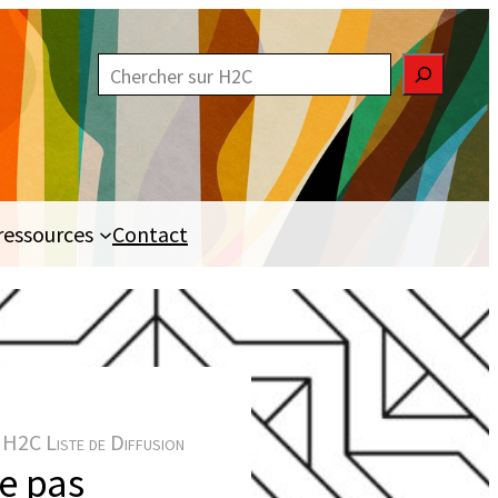
R
e
c
h
e
ressources
Contact
r
c
h
e
r
H2C Liste de Diffusion
e pas