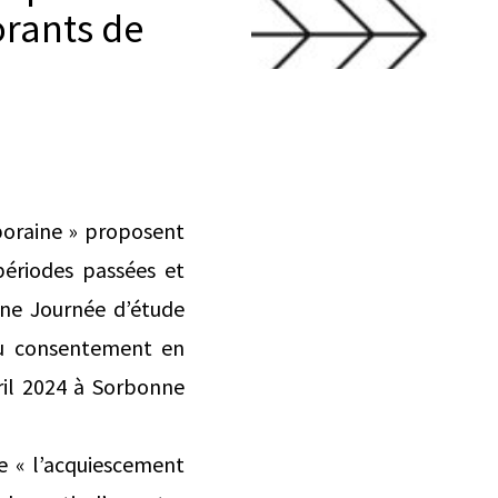
orants de
poraine » proposent
périodes passées et
une Journée d’étude
 du consentement en
ril 2024 à Sorbonne
e « l’acquiescement