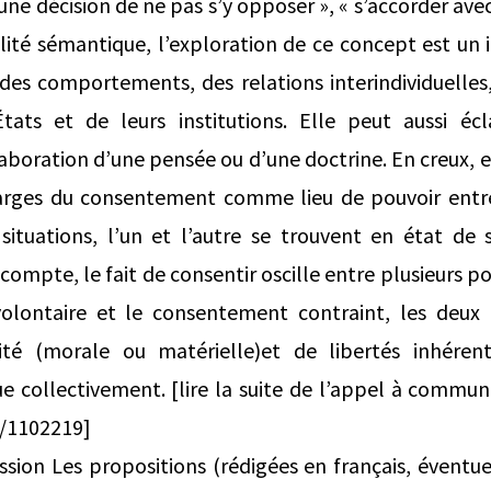
une décision de ne pas s’y opposer », « s’accorder avec
alité sémantique, l’exploration de ce concept est un 
 des comportements, des relations interindividuelles,
tats et de leurs institutions. Elle peut aussi éclai
aboration d’une pensée ou d’une doctrine. En creux, e
ges du consentement comme lieu de pouvoir entre l
s situations, l’un et l’autre se trouvent en état de
 compte, le fait de consentir oscille entre plusieurs
olontaire et le consentement contraint, les deux 
ité (morale ou matérielle)et de libertés inhéren
e collectivement. [lire la suite de l’appel à commun
g/1102219]
sion Les propositions (rédigées en français, éventu