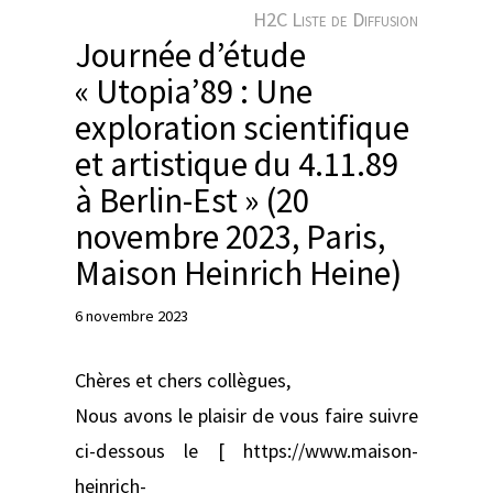
e
H2C Liste de Diffusion
r
Journée d’étude
« Utopia’89 : Une
exploration scientifique
et artistique du 4.11.89
à Berlin-Est » (20
novembre 2023, Paris,
Maison Heinrich Heine)
6 novembre 2023
Chères et chers collègues,
Nous avons le plaisir de vous faire suivre
ci-dessous le [ https://www.maison-
heinrich-