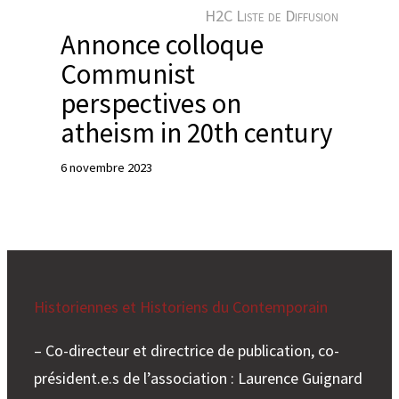
e
H2C Liste de Diffusion
r
Annonce colloque
Communist
perspectives on
atheism in 20th century
6 novembre 2023
Historiennes et Historiens du Contemporain
– Co-directeur et directrice de publication, co-
président.e.s de l’association : Laurence Guignard