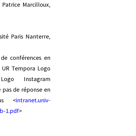
 Patrice Marcilloux,
ité Paris Nanterre,
e de conférences en
les UR Tempora Logo
r
Logo Instagram
e pas de réponse en
ons <
intranet.univ-
b-1.pdf
>