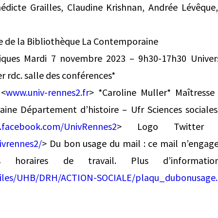
nédicte Grailles, Claudine Krishnan, Andrée Lévêque,
site de la Bibliothèque La Contemporaine
iques Mardi 7 novembre 2023 – 9h30-17h30 Univers
 rdc. salle des conférences*
 <
www.univ-rennes2.fr
> *Caroline Muller* Maîtress
aine Département d’histoire – Ufr Sciences socia
facebook.com/UnivRennes2
> Logo Twitte
ivrennes2/
> Du bon usage du mail : ce mail n’engag
 horaires de travail. Plus d’informati
/files/UHB/DRH/ACTION-SOCIALE/plaqu_dubonusage.