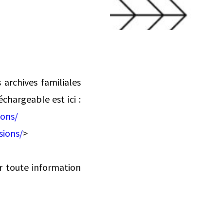
archives familiales
hargeable est ici :
ions/
sions/
>
r toute information