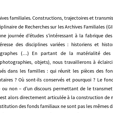
ives familiales. Constructions, trajectoires et transmi
iplinaire de Recherches sur les Archives Familiales (G
e journée d’études s’intéressant à la fabrique des a
resse des disciplines variées : historiens et histor
graphes (…) En partant de la matérialité des a
hotographies, objets), nous travaillerons à éclairc
és dans les familles : qui réunit les pièces des fo
aires ? Où sont-ils conservés et pourquoi ? Le fond
ou non – d’un discours permettant de le transmet
e est alors directement articulée à la construction de
stitution des fonds familiaux ne sont pas les mêmes d