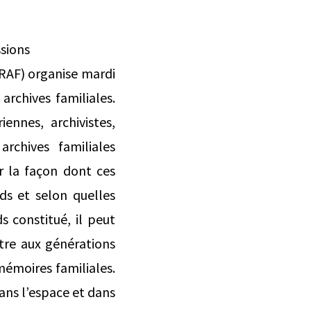
ssions
IRAF) organise mardi
rchives familiales.
iennes, archivistes,
rchives familiales
ir la façon dont ces
nds et selon quelles
s constitué, il peut
tre aux générations
 mémoires familiales.
ans l’espace et dans