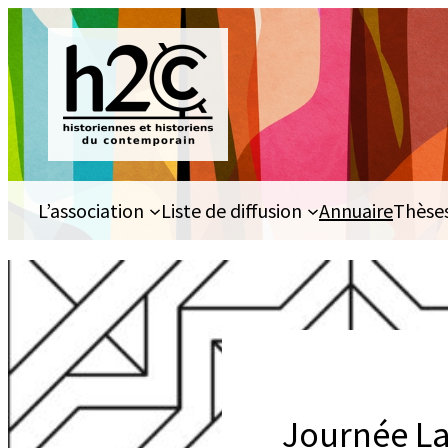
Aller
au
contenu
L’association
Liste de diffusion
Annuaire
Thèse
Journée La 