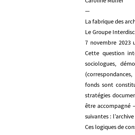
Caroline Muller
—
La fabrique des arch
Le Groupe Interdisc
7 novembre 2023 un
Cette question inté
sociologues, démo
(correspondances, p
fonds sont constitu
stratégies document
être accompagné – 
suivantes : l’archiv
Ces logiques de con