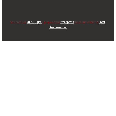
Site créé par
MLN-Digital
, propulsé par
Wordpress
, basé sur le thème
Frost
.
Se connecter