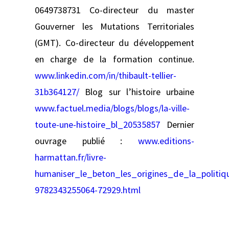
0649738731 Co-directeur du master
Gouverner les Mutations Territoriales
(GMT). Co-directeur du développement
en charge de la formation continue.
www.linkedin.com/in/thibault-tellier-
31b364127/
Blog sur l’histoire urbaine
www.factuel.media/blogs/blogs/la-ville-
toute-une-histoire_bl_20535857
Dernier
ouvrage publié :
www.editions-
harmattan.fr/livre-
humaniser_le_beton_les_origines_de_la_politiqu
9782343255064-72929.html