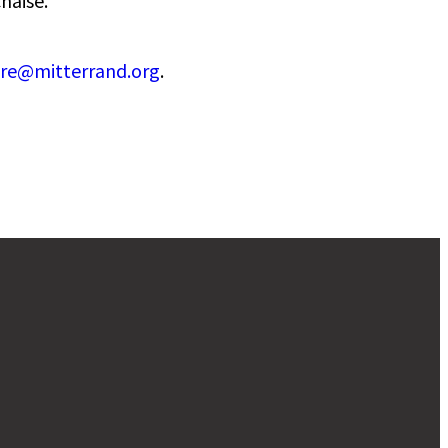
haise.
ire@mitterrand.org
.