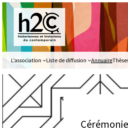
Aller
au
contenu
L’association
Liste de diffusion
Annuaire
Thèse
Cérémonie d