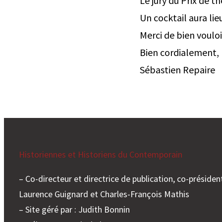
Le jury du Prix de t
Un cocktail aura lie
Merci de bien voulo
Bien cordialement,
Sébastien Repaire
Historiennes et Historiens du Contemporain
– Co-directeur et directrice de publication, co-président
Laurence Guignard et Charles-François Mathis
– Site géré par : Judith Bonnin