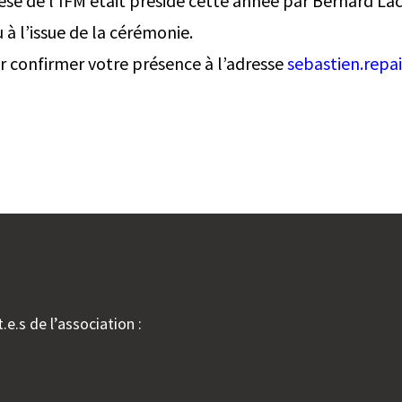
hèse de l’IFM était présidé cette année par Bernard Lac
u à l’issue de la cérémonie.
ir confirmer votre présence à l’adresse
sebastien.repa
.e.s de l’association :