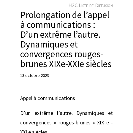
e
H2C Liste de Diffusion
r
Prolongation de l’appel
à communications :
D’un extrême l’autre.
Dynamiques et
convergences rouges-
brunes XIXe-XXIe siècles
13 octobre 2023
Appel à communications
D’un extrême l’autre. Dynamiques et
convergences « rouges-brunes » XIX e -
XXI e siècles