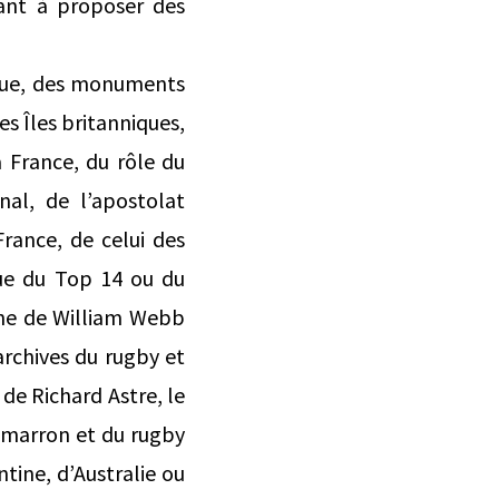
hant à proposer des
poque, des monuments
es Îles britanniques,
a France, du rôle du
nal, de l’apostolat
rance, de celui des
que du Top 14 ou du
the de William Webb
 archives du rugby et
de Richard Astre, le
e marron et du rugby
tine, d’Australie ou