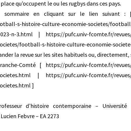
 place qu’occupent le ou les rugbys dans ces pays.
 sommaire en cliquant sur le lien suivant : [ 
otball-s-histoire-culture-economie-societes/football-
023-n-3.html | https://pufc.univ-fcomte.fr/revues/f
cietes/football-s-histoire-culture-economie-societe
er la revue sur les sites habituels ou, directement, s
franche-Comté [ https://pufc.univ-fcomte.fr/revues/f
ocietes.html | https://pufc.univ-fcomte.fr/revues/f
ocietes.html ]
ofesseur d’histoire contemporaine – Université
 Lucien Febvre – EA 2273