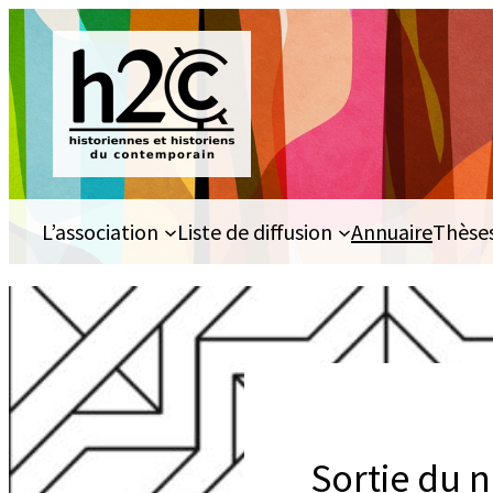
Aller
au
contenu
L’association
Liste de diffusion
Annuaire
Thèse
Sortie du n