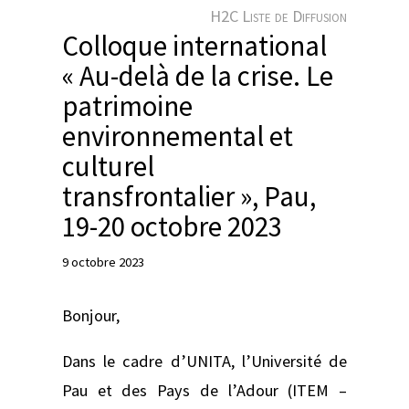
e
H2C Liste de Diffusion
r
Colloque international
« Au-delà de la crise. Le
patrimoine
environnemental et
culturel
transfrontalier », Pau,
19-20 octobre 2023
9 octobre 2023
Bonjour,
Dans le cadre d’UNITA, l’Université de
Pau et des Pays de l’Adour (ITEM –