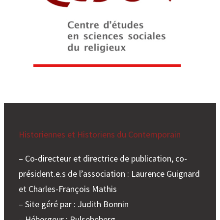
e
r
Historiennes et Historiens du Contemporain
– Co-directeur et directrice de publication, co-
président.e.s de l’association : Laurence Guignard
et Charles-François Mathis
– Site géré par : Judith Bonnin
– Hébergeur : Pulseheberg