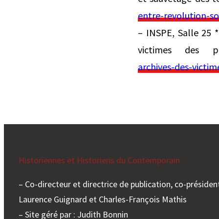
entre-revolution-s
– INSPE, Salle 25 *
victimes des pe
archives-des-victim
Historiennes et Historiens du Contemporain
– Co-directeur et directrice de publication, co-président
Laurence Guignard et Charles-François Mathis
– Site géré par : Judith Bonnin