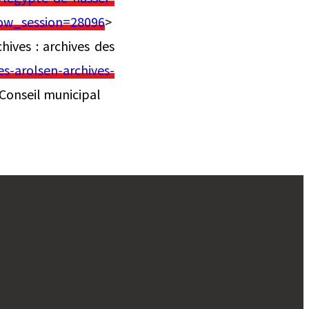
how_session=28096
>
hives : archives des
s-arolsen-archives-
u Conseil municipal