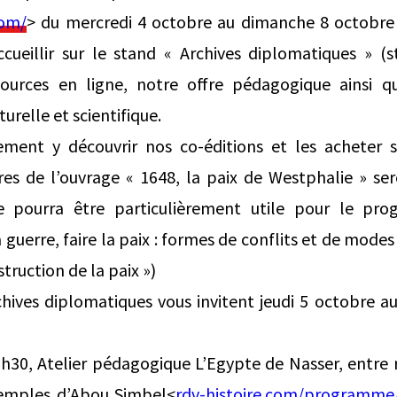
com/
> du mercredi 4 octobre au dimanche 8 octobre 
cueillir sur le stand « Archives diplomatiques » (
sources en ligne, notre offre pédagogique ainsi q
relle et scientifique.
ment y découvrir nos co-éditions et les acheter s
es de l’ouvrage « 1648, la paix de Westphalie » ser
e pourra être particulièrement utile pour le 
a guerre, faire la paix : formes de conflits et de modes
struction de la paix »)
chives diplomatiques vous invitent jeudi 5 octobre 
0h30, Atelier pédagogique L’Egypte de Nasser, entre r
temples d’Abou Simbel<
rdv-histoire.com/programme/