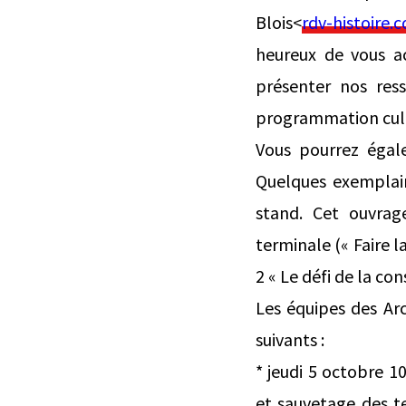
Blois<
rdv-histoire.
heureux de vous ac
présenter nos res
programmation cultu
Vous pourrez égale
Quelques exemplair
stand. Cet ouvrag
terminale (« Faire l
2 « Le défi de la con
Les équipes des Ar
suivants :
* jeudi 5 octobre 1
et sauvetage des 