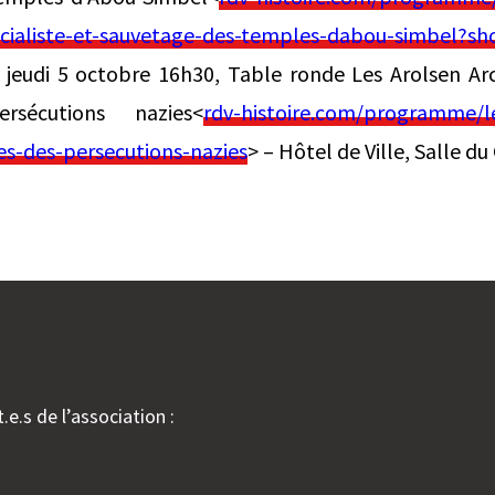
ocialiste-et-sauvetage-des-temples-dabou-simbel?s
 jeudi 5 octobre 16h30, Table ronde Les Arolsen Arc
rsécutions nazies<
rdv-histoire.com/programme/le
es-des-persecutions-nazies
> – Hôtel de Ville, Salle d
.e.s de l’association :