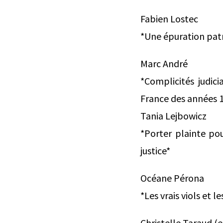
Fabien Lostec
*Une épuration patr
Marc André
*Complicités judici
France des années 
Tania Lejbowicz
*Porter plainte pou
justice*
Océane Pérona
*Les vrais viols et l
Christelle Taraud (