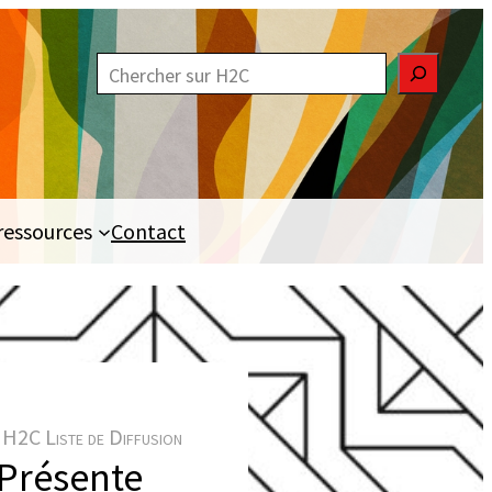
R
e
c
h
e
ressources
Contact
r
c
h
e
r
H2C Liste de Diffusion
 Présente