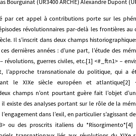
olas Bourguinat (UR3400 ARCHE) Alexandre Dupont (
né par cet appel à contributions porte sur les ph
pisodes révolutionnaires par-delà les frontières au
ècle. Il s’inscrit dans deux champs historiographique
 ces dernières années : d’une part, l’étude des mé
– révolutions, guerres civiles, etc.[1] <#_ftn1> – en
t, l’approche transnationale du politique, qui a é
nant le XIXe siècle européen et atlantique[2] 
deux champs n’ont pourtant guère fait l’objet d’u
: il existe des analyses portant sur le rôle de la mé
l’engagement dans l’exil, en particulier s’agissant de
> ou des proscrits italiens du *Risorgimento*[4]
ls transnationaux liés aux révolutions du XIXe s