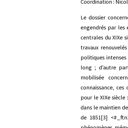
Coordination : Nic
Le dossier concer
engendrés par les é
centrales du XIXe si
travaux renouvelés
politiques intenses 
long ; d’autre par
mobilisée concer
connaissance, ces 
pour le XIXe siècle 
dans le maintien de 
de 1851[3] <#_ftn3
phénomènes mémorie