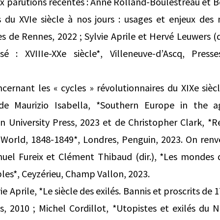
x parutions récentes : Anne Rolland-Boulestreau et Be
es du XVIe siècle à nos jours : usages et enjeux des
es de Rennes, 2022 ; Sylvie Aprile et Hervé Leuwers (d
é : XVIIIe-XXe siècle*, Villeneuve-d’Ascq, Presse
cernant les « cycles » révolutionnaires du XIXe siècl
de Maurizio Isabella, *Southern Europe in the ag
n University Press, 2023 et de Christopher Clark, *R
 World, 1848-1849*, Londres, Penguin, 2023. On renve
l Fureix et Clément Thibaud (dir.), *Les mondes 
es*, Ceyzérieu, Champ Vallon, 2023.
ie Aprile, *Le siècle des exilés. Bannis et proscrits d
ns, 2010 ; Michel Cordillot, *Utopistes et exilés du