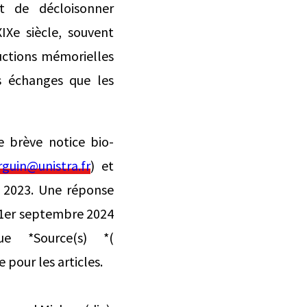
st de décloisonner
Xe siècle, souvent
uctions mémorielles
es échanges que les
e brève notice bio-
guin@unistra.fr
) et
 2023. Une réponse
u 1er septembre 2024
e *Source(s) *(
 pour les articles.