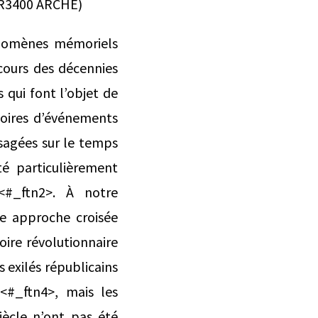
UR3400 ARCHE)
énomènes mémoriels
 cours des décennies
s qui font l’objet de
moires d’événements
visagées sur le temps
té particulièrement
<#_ftn2>. À notre
ne approche croisée
moire révolutionnaire
s exilés républicains
 <#_ftn4>, mais les
iècle n’ont pas été