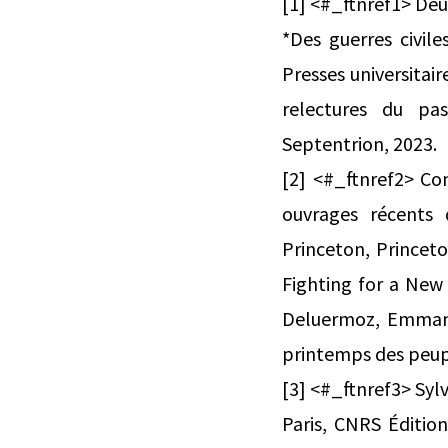
[1] <#_ftnref1> Deu
*Des guerres civil
Presses universitair
relectures du pass
Septentrion, 2023.
[2] <#_ftnref2> Con
ouvrages récents 
Princeton, Princeto
Fighting for a New
Deluermoz, Emmanue
printemps des peupl
[3] <#_ftnref3> Sylv
Paris, CNRS Éditio