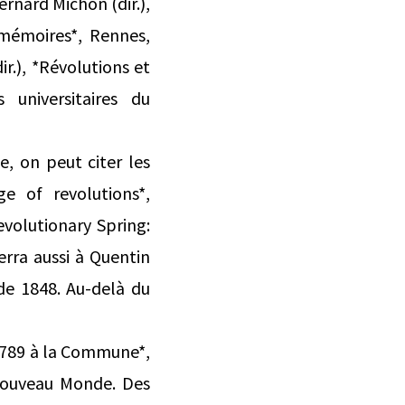
rnard Michon (dir.),
 mémoires*, Rennes,
ir.), *Révolutions et
s universitaires du
e, on peut citer les
e of revolutions*,
evolutionary Spring:
rra aussi à Quentin
de 1848. Au-delà du
e 1789 à la Commune*,
 Nouveau Monde. Des