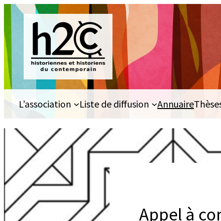
Aller
au
contenu
L’association
Liste de diffusion
Annuaire
Thèse
Appel à co