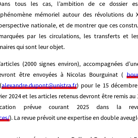
Dans tous les cas, l’ambition de ce dossier e
 phénomène mémoriel autour des révolutions du XI
perspective nationale, et de montrer que ces constr
arquées par les circulations, les transferts et l
aires qui sont leur objet.
’articles (2000 signes environ), accompagnées d’un
devront être envoyées à Nicolas Bourguinat (
bour
(
alexandre.dupont@unistra.fr
) pour le 15 décembre
vier 2024 et les articles retenus devront être remis a
cation prévue courant 2025 dans la revu
ces/
). La revue prévoit une expertise en double aveugle