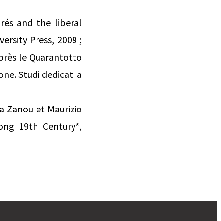
grés and the liberal
ersity Press, 2009 ;
après le Quarantotto
one. Studi dedicati a
na Zanou et Maurizio
Long 19th Century*,