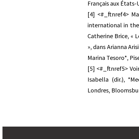
Français aux États-
[4] <#_ftnref4> Mau
international in th
Catherine Brice, « 
», dans Arianna Aris
Marina Tesoro*, Pise
[5] <#_ftnref5> Voi
Isabella (dir.), *
Londres, Bloomsbur