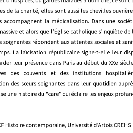
 et d’hospices, ou gardes malades à domicile, ce sont 
res de la charité, elles sont aussi les chevilles ouvriè
s accompagnent la médicalisation. Dans une socié
ssive et alors que l’Église catholique s’inquiète de 
s soignantes répondent aux attentes sociales et sanita
ps. La laïcisation républicaine signe-t-elle leur disp
rder leur présence dans Paris au début du XXe siècl
es des couvents et des institutions hospitaliè
tion des sœurs soignantes dans leur quotidien auprè
se une histoire du *care* qui éclaire les enjeux profane
 Histoire contemporaine, Université d’Artois CREHS