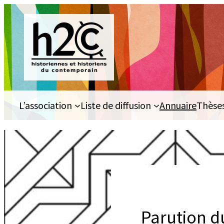
Aller
au
contenu
L’association
Liste de diffusion
Annuaire
Thèse
Parution du