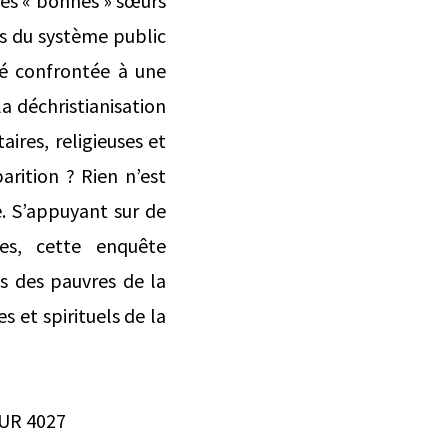
les « bonnes » sœurs
res du système public
té confrontée à une
la déchristianisation
ires, religieuses et
arition ? Rien n’est
e. S’appuyant sur de
res, cette enquête
s des pauvres de la
s et spirituels de la
 UR 4027