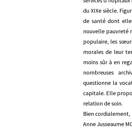
services d’hôpitaux
du XIXe siècle. Figu
de santé dont elle
nouvelle pauvreté ma
populaire, les sœur
morales de leur tem
moins sûr à en rega
nombreuses archiv
questionne la voca
capitale. Elle propo
relation de soin.
Bien cordialement,
Anne Jusseaume MCF