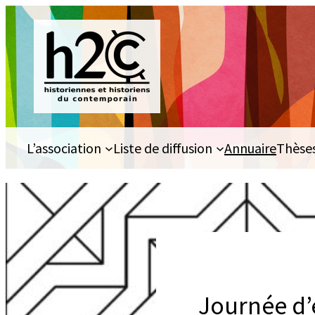
Aller
au
contenu
L’association
Liste de diffusion
Annuaire
Thèse
Journée d’é