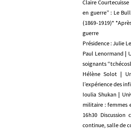
Claire Courtecuisse
en guerre” : Le Bul
(1869-1919)* *Aprè
guerre
Présidence : Julie L
Paul Lenormand | Uni
soignants “tchécos
Hélène Solot | Un
l’expérience des in
Ioulia Shukan | Uni
militaire : femmes
16h30 Discussion c
continue, salle de 