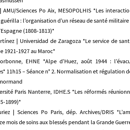
Rasmussen
AMU/Sciences Po Aix, MESOPOLHIS *Les interaction
guérilla : l’organisation d’un réseau de santé militaire
’Espagne (1808-1813)*
rtínez | Universidad de Zaragoza *Le service de sant
de 1921-1927 au Maroc*
orbonne, EHNE *Alpe d’Huez, août 1944 : l’évacu
s* 11h15 – Séance n° 2. Normalisation et régulation d
Lenormand
versité Paris Nanterre, IDHE.S *Les réformés réunion
5-1899)*
turiez | Sciences Po Paris, dép. Archives/DRIS *L’a
nze mois de soins aux blessés pendant la Grande Guerr