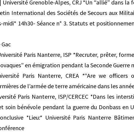
 | Université Grenoble-Alpes, CRJ *Un “allié” dans la 
letin International des Sociétés de Secours aux Milita
s-midi* 14h30- Séance n° 3. Statuts et positionnemen
e Gac
versité Paris Nanterre, ISP *Recruter, prêter, former
lovaques” en émigration pendant la Seconde Guerre 
iversité Paris Nanterre, CREA *“Are we officers 
firmières de l’armée de terre américaine dans les anné
versité Paris Nanterre, ISP/CERCEC *Dans les inters
 et soin bénévole pendant la guerre du Donbass en U
onclusive *Lieu:* Université Paris Nanterre Bâtim
conférence