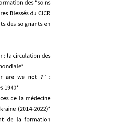
formation des “soins
ires Blessés du CICR
ts des soignants en
 : la circulation des
mondiale*
or are we not ?” :
es 1940*
tices de la médecine
kraine (2014-2022)*
ent de la formation