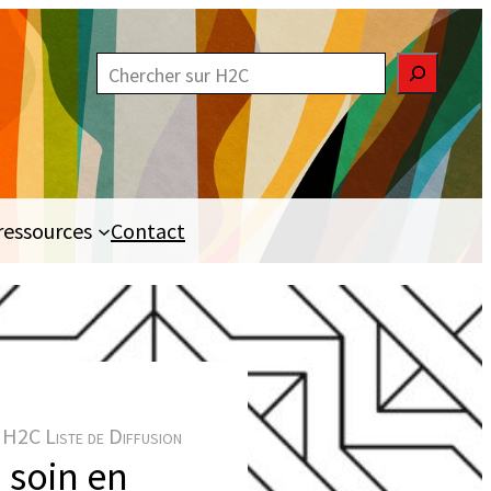
R
e
c
h
e
ressources
Contact
r
c
h
e
r
H2C Liste de Diffusion
 soin en