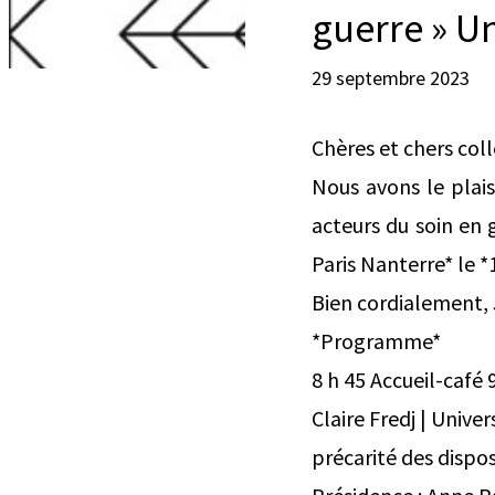
guerre » Un
29 septembre 2023
Chères et chers col
Nous avons le plai
acteurs du soin en g
Paris Nanterre* le 
Bien cordialement, 
*Programme*
8 h 45 Accueil-café 
Claire Fredj | Unive
précarité des dispos