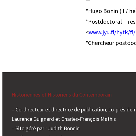
—
*Hugo Bonin (il / he
*Postdoctoral res
<
www.jyu.fi/hytk/fi
*Chercheur postdoc
Historiennes et Historiens du Contemporain
– Co-directeur et directrice de publication, co-président
Laurence Guignard et Charles-François Mathis
– Site géré par : Judith Bonnin