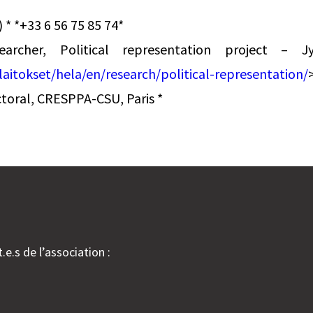
) * *+33 6 56 75 85 74*
earcher, Political representation project – Jy
/laitokset/hela/en/research/political-representation/
toral, CRESPPA-CSU, Paris *
.e.s de l’association :