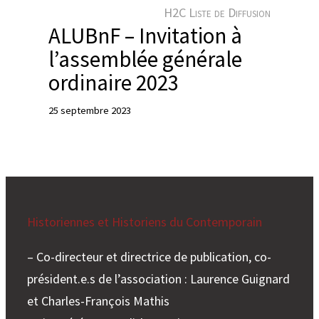
e
H2C Liste de Diffusion
r
ALUBnF – Invitation à
l’assemblée générale
ordinaire 2023
25 septembre 2023
Historiennes et Historiens du Contemporain
– Co-directeur et directrice de publication, co-
président.e.s de l’association : Laurence Guignard
et Charles-François Mathis