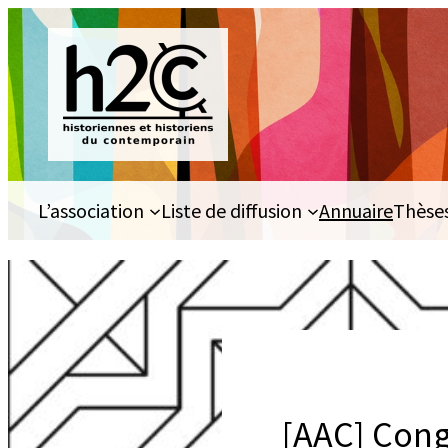
Aller
au
contenu
L’association
Liste de diffusion
Annuaire
Thèse
[AAC] Cong