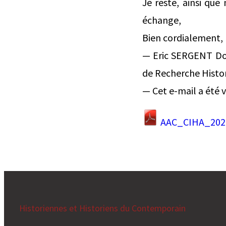
Je reste, ainsi qu
échange,
Bien cordialement,
— Eric SERGENT Doct
de Recherche Histo
— Cet e-mail a été vé
AAC_CIHA_202
Historiennes et Historiens du Contemporain