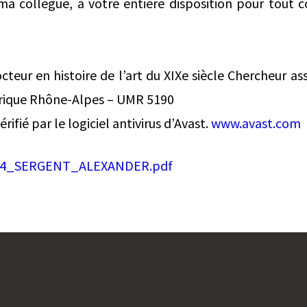
e ma collègue, à votre entière disposition pour tout
eur en histoire de l’art du XIXe siècle Chercheur as
rique Rhône-Alpes – UMR 5190
rifié par le logiciel antivirus d’Avast.
www.avast.com
4_SERGENT_ALEXANDER.pdf