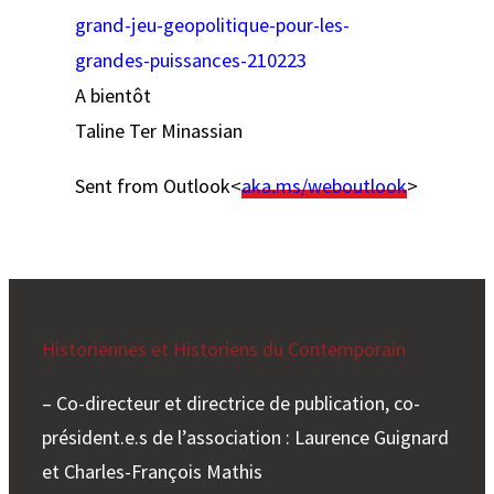
grand-jeu-geopolitique-pour-les-
grandes-puissances-210223
A bientôt
Taline Ter Minassian
Sent from Outlook<
aka.ms/weboutlook
>
Historiennes et Historiens du Contemporain
– Co-directeur et directrice de publication, co-
président.e.s de l’association : Laurence Guignard
et Charles-François Mathis